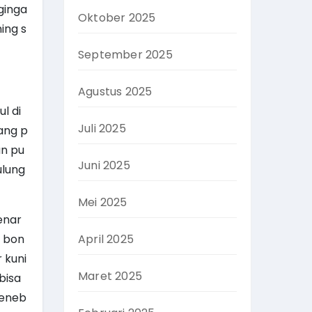
ginga
Oktober 2025
ing s
September 2025
Agustus 2025
l di
Juli 2025
ang p
an pu
Juni 2025
ulung
Mei 2025
enar
n bon
April 2025
 kuni
Maret 2025
bisa
meneb