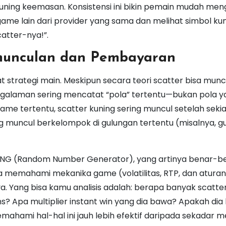
uning keemasan. Konsistensi ini bikin pemain mudah men
ame lain dari provider yang sama dan melihat simbol kun
catter-nya!”.
emunculan dan Pembayaran
at strategi main. Meskipun secara teori scatter bisa muncu
galaman sering mencatat “pola” tertentu—bukan pola y
game tertentu, scatter kuning sering muncul setelah seki
ng muncul berkelompok di gulungan tertentu (misalnya, g
n RNG (Random Number Generator), yang artinya benar-b
ada memahami mekanika game (volatilitas, RTP, dan atura
 Yang bisa kamu analisis adalah: berapa banyak scatter
? Apa multiplier instant win yang dia bawa? Apakah dia 
ahami hal-hal ini jauh lebih efektif daripada sekadar 