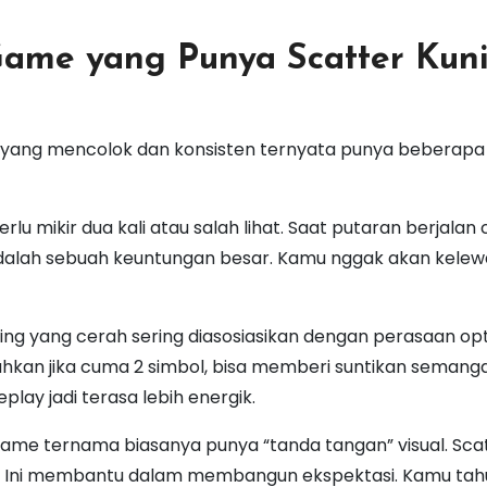
ame yang Punya Scatter Kun
yang mencolok dan konsisten ternyata punya beberapa s
erlu mikir dua kali atau salah lihat. Saat putaran berjalan
adalah sebuah keuntungan besar. Kamu nggak akan kele
ing yang cerah sering diasosiasikan dengan perasaan op
bahkan jika cuma 2 simbol, bisa memberi suntikan semang
lay jadi terasa lebih energik.
 game ternama biasanya punya “tanda tangan” visual. Sca
eka. Ini membantu dalam membangun ekspektasi. Kamu tah