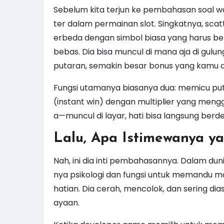
Sebelum kita terjun ke pembahasan soal wa
ter dalam permainan slot. Singkatnya, sc
erbeda dengan simbol biasa yang harus berb
bebas. Dia bisa muncul di mana aja di gul
putaran, semakin besar bonus yang kamu 
Fungsi utamanya biasanya dua: memicu pu
(instant win) dengan multiplier yang meng
a—muncul di layar, hati bisa langsung ber
Lalu, Apa Istimewanya y
Nah, ini dia inti pembahasannya. Dalam dun
nya psikologi dan fungsi untuk memandu ma
hatian. Dia cerah, mencolok, dan sering dia
ayaan.