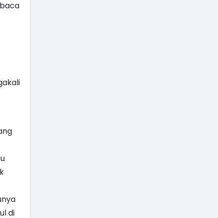
 baca
gakali
yang
mu
uk
unya
l di