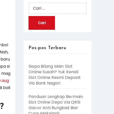
Cari
untuk:
mbol
Pos-pos Terbaru
 Nah,
 baru
apa si
Siapa Bilang Main Slot
Online Susah? Yuk Kenali
ya mag
Slot Online Resmi Deposit
.aug
Via Bank Nagari
i bali
Panduan Lengkap Bermain
Slot Online Depo Via QRIS
?
Gacor Anti Rungkad Biar
Cuan Maksimal