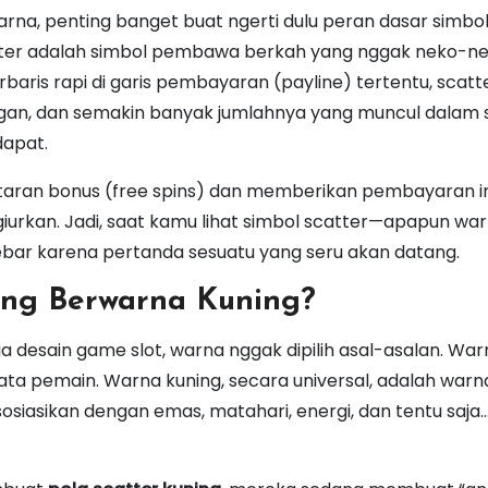
rna, penting banget buat ngerti dulu peran dasar simbol
atter adalah simbol pembawa berkah yang nggak neko-ne
aris rapi di garis pembayaran (payline) tertentu, scatte
ungan, dan semakin banyak jumlahnya yang muncul dalam 
dapat.
taran bonus (free spins) dan memberikan pembayaran i
giurkan. Jadi, saat kamu lihat simbol scatter—apapun wa
debar karena pertanda sesuatu yang seru akan datang.
ang Berwarna Kuning?
ia desain game slot, warna nggak dipilih asal-asalan. Wa
ta pemain. Warna kuning, secara universal, adalah warn
sosiasikan dengan emas, matahari, energi, dan tentu saja