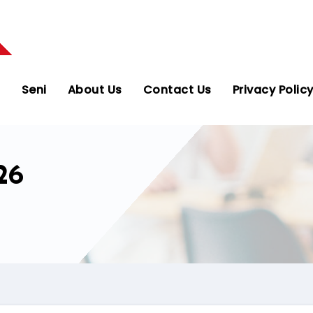
a
Seni
About Us
Contact Us
Privacy Polic
26