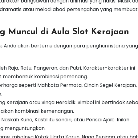
karakter bangsawan dengan animasi yang halus. Musik da
ra dramatis atau melodi abad pertengahan yang membua
g Muncul di Aula Slot Kerajaan
ini, Anda akan bertemu dengan para penghuni istana yang
leh Raja, Ratu, Pangeran, dan Putri. Karakter-karakter ini
 saat membentuk kombinasi pemenang.
harga seperti Mahkota Permata, Cincin Segel Kerajaan,
.
 Kerajaan atau Singa Heraldik. Simbol ini bertindak seba
aikan kombinasi kemenangan.
skah Kuno, Kastil itu sendiri, atau Perisai Ajaib. Inilah
ing menguntungkan.
game, misalnya Kotak Harta Karun, Naga Penjaga, atau ba