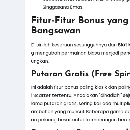
Singgasana Emas.
Fitur-Fitur Bonus yan
Bangsawan
Di sinilah keseruan sesungguhnya dari
Slot 
g mengubah permainan biasa menjadi pe
ungkan.
Putaran Gratis (Free Spi
Ini adalah fitur bonus paling klasik dan pa
l Scatter tertentu. Anda akan "dihadiahi" s
lama putaran gratis, sering kali ada multi
ambahan yang muncul. Beberapa game bahk
an peluang besar untuk kemenangan berun