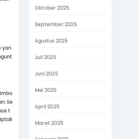
Oktober 2025
September 2025
Agustus 2025
e yan
ngunt
Juli 2025
Juni 2025
Mei 2025
 simbo
an. Se
April 2025
sus t
iptak
Maret 2025