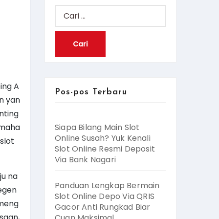
Cari
untuk:
ing A
Pos-pos Terbaru
an yan
nting
 maha
Siapa Bilang Main Slot
Online Susah? Yuk Kenali
slot
Slot Online Resmi Deposit
Via Bank Nagari
ju na
Panduan Lengkap Bermain
legen
Slot Online Depo Via QRIS
 meng
Gacor Anti Rungkad Biar
saan,
Cuan Maksimal