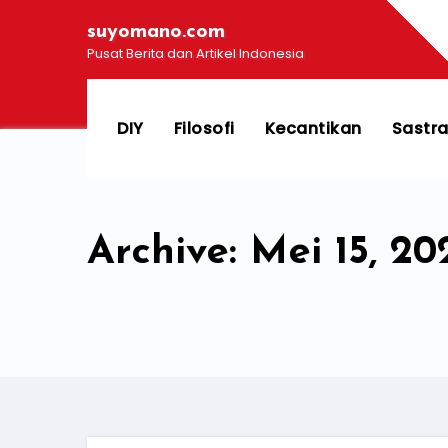
Skip
suyomano.com
to
Pusat Berita dan Artikel Indonesia
content
DIY
Filosofi
Kecantikan
Sastr
Archive: Mei 15, 20