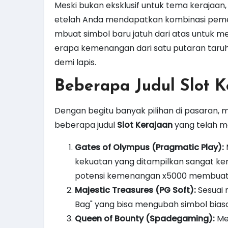
Meski bukan eksklusif untuk tema kerajaan, 
etelah Anda mendapatkan kombinasi peme
mbuat simbol baru jatuh dari atas untuk 
erapa kemenangan dari satu putaran taru
demi lapis.
Beberapa Judul Slot 
Dengan begitu banyak pilihan di pasaran, m
beberapa judul
Slot Kerajaan
yang telah me
Gates of Olympus (Pragmatic Play):
kekuatan yang ditampilkan sangat ke
potensi kemenangan x5000 membuatny
Majestic Treasures (PG Soft):
Sesuai 
Bag" yang bisa mengubah simbol biasa 
Queen of Bounty (Spadegaming):
Men