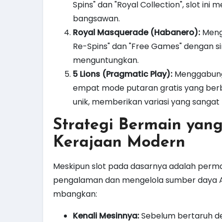
Spins" dan "Royal Collection", slot 
bangsawan.
Royal Masquerade (Habanero):
Menga
Re-Spins" dan "Free Games" dengan 
menguntungkan.
5 Lions (Pragmatic Play):
Menggabungk
empat mode putaran gratis yang be
unik, memberikan variasi yang sangat t
Strategi Bermain yang
Kerajaan Modern
Meskipun slot pada dasarnya adalah perm
pengalaman dan mengelola sumber daya And
mbangkan:
Kenali Mesinnya:
Sebelum bertaruh d