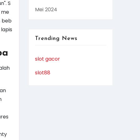
n". S
Mei 2024
, me
n beb
lapis
Trending News
ba
slot gacor
alah
slot88
dan
n
ures
nty