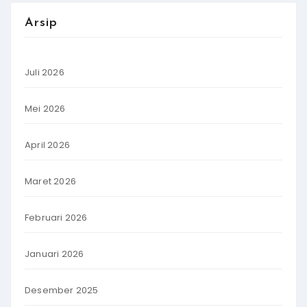
Arsip
Juli 2026
Mei 2026
April 2026
Maret 2026
Februari 2026
Januari 2026
Desember 2025