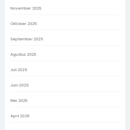
November 2025
Oktober 2025
September 2025
Agustus 2025
Juli 2025
Juni 2025
Mei 2025
April 2025