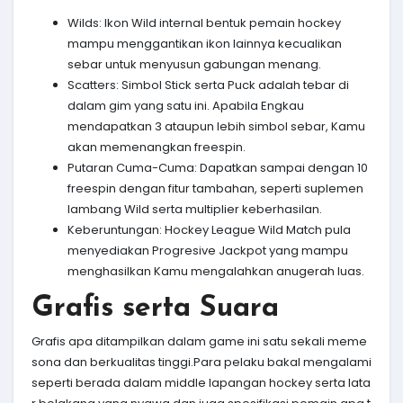
Wilds: Ikon Wild internal bentuk pemain hockey
mampu menggantikan ikon lainnya kecualikan
sebar untuk menyusun gabungan menang.
Scatters: Simbol Stick serta Puck adalah tebar di
dalam gim yang satu ini. Apabila Engkau
mendapatkan 3 ataupun lebih simbol sebar, Kamu
akan memenangkan freespin.
Putaran Cuma-Cuma: Dapatkan sampai dengan 10
freespin dengan fitur tambahan, seperti suplemen
lambang Wild serta multiplier keberhasilan.
Keberuntungan: Hockey League Wild Match pula
menyediakan Progresive Jackpot yang mampu
menghasilkan Kamu mengalahkan anugerah luas.
Grafis serta Suara
Grafis apa ditampilkan dalam game ini satu sekali meme
sona dan berkualitas tinggi.Para pelaku bakal mengalami
seperti berada dalam middle lapangan hockey serta lata