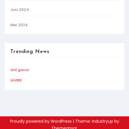
Juni 2024
Mei 2024
Trending News
slot gacor
slot88
Proudly powered by WordPress
|
Theme: industryup by
Themeansar
.