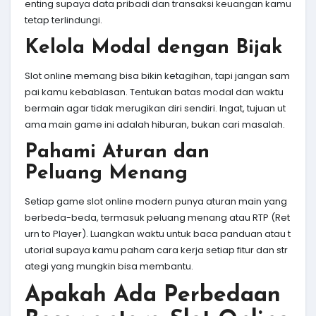
enting supaya data pribadi dan transaksi keuangan kamu
tetap terlindungi.
Kelola Modal dengan Bijak
Slot online memang bisa bikin ketagihan, tapi jangan sam
pai kamu kebablasan. Tentukan batas modal dan waktu
bermain agar tidak merugikan diri sendiri. Ingat, tujuan ut
ama main game ini adalah hiburan, bukan cari masalah.
Pahami Aturan dan
Peluang Menang
Setiap game slot online modern punya aturan main yang
berbeda-beda, termasuk peluang menang atau RTP (Ret
urn to Player). Luangkan waktu untuk baca panduan atau t
utorial supaya kamu paham cara kerja setiap fitur dan str
ategi yang mungkin bisa membantu.
Apakah Ada Perbedaan