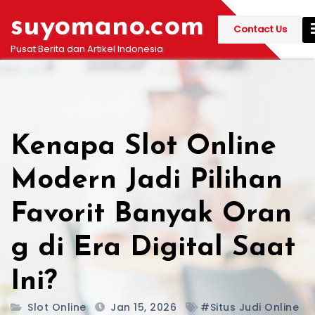
Skip
suyomano.com
to
Contact Us
content
Pusat Berita dan Artikel Indonesia
Kenapa Slot Online
Modern Jadi Pilihan
Favorit Banyak Oran
g di Era Digital Saat
Ini?
Slot Online
Jan 15, 2026
#situs Judi Online