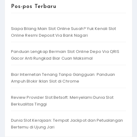
Pos-pos Terbaru
Siapa Bilang Main Slot Online Susah? Yuk Kenali Slot
Online Resmi Deposit Via Bank Nagari
Panduan Lengkap Bermain Slot Online Depo Via QRIS
Gacor Anti Rungkad Biar Cuan Maksimal
Biar Internetan Tenang Tanpa Gangguan: Panduan
Ampuh Blokir Iklan Slot di Chrome
Review Provider Slot Betsoft: Menyelami Dunia Slot
Berkualitas Tinggi
Dunia Slot Kerajaan: Tempat Jackpot dan Petualangan
Bertemu di Ujung Jari