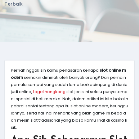
Terbaik
Pernah nggak sih kamu penasaran kenapa
slot online m
odern
semakin diminati oleh banyak orang? Dari pemain
pemula sampai yang sudah lama berkecimpung di dunia
judi online,
togel hongkong
slot jenis ini selalu punya temp
at spesial di hati mereka. Nah, dalam artikel ini kita bakal n
gobrol santai tentang apa itu slot online modern, keunggu
lannya, serta hal-hal menarik yang bikin game ini beda d
ari mesin slot tradisional yang biasa kamu lihat di kasino fi
sik.