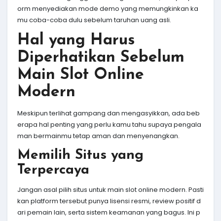
orm menyediakan mode demo yang memungkinkan ka
mu coba-coba dulu sebelum taruhan uang asli.
Hal yang Harus
Diperhatikan Sebelum
Main Slot Online
Modern
Meskipun terlihat gampang dan mengasyikkan, ada beb
erapa hal penting yang perlu kamu tahu supaya pengala
man bermainmu tetap aman dan menyenangkan.
Memilih Situs yang
Terpercaya
Jangan asal pilih situs untuk main slot online modern. Pasti
kan platform tersebut punya lisensi resmi, review positif d
ari pemain lain, serta sistem keamanan yang bagus. Ini p