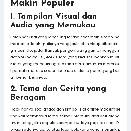
Makin Populer
1. Tampilan Visual dan
Audio yang Memukau
Salah satu hal yang langsung terasa saat main slot online
modern adalah grafisnya yang jauh lebih hidup dibandin
g mesin slot jadul. Banyak pengembang game menggun
akan teknologi 3D, efek suara yang realistis, bahkan musi
k latar yang mendukung suasana permainan. Ini membua
t pemain merasa seperti berada di dunia game yang ben
ar-benar berbeda.
2. Tema dan Cerita yang
Beragam
Tidak hanya soal angka dan simbol, slot online modern se
ring kali membawa tema-tema unik mulai dari petualang
an, mitologi, film populer, sampai budaya pop kekinian. D
engan adanya cerita atau latar belakang yang menarik, p