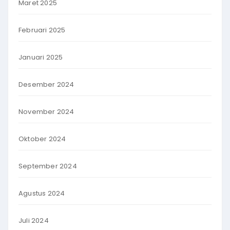
Maret 2025
Februari 2025
Januari 2025
Desember 2024
November 2024
Oktober 2024
September 2024
Agustus 2024
Juli 2024