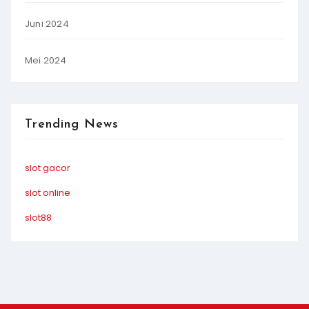
Juni 2024
Mei 2024
Trending News
slot gacor
slot online
slot88