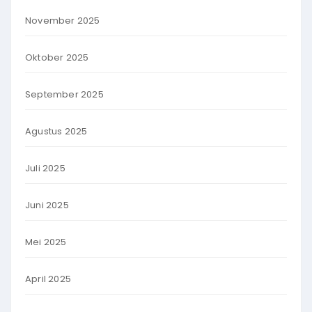
November 2025
Oktober 2025
September 2025
Agustus 2025
Juli 2025
Juni 2025
Mei 2025
April 2025